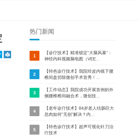
热门新闻
定
【诊疗技术】精准锁定“大脑风暴”：
1
神经内科视频脑电图（VEE...
【特色诊疗技术】我院经皮内镜下腰
2
椎间盘切除微创手术首秀！...
【工作动态】我院成功开展首例斜外
3
侧腰椎椎间融合术，微创技...
【老年诊疗技术】84岁老人结肠巨大
4
息肉如何“无创”解决？内...
【特色诊疗技术】超声可视化针刀治
5
疗技术