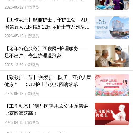
内选拔赛
2026-06-12
管理员
|
【工作动态】赋能护士，守护生命—四川
省第五人民医院5.12国际护士节系列活动
温情落幕
2026-05-15
管理员
|
【老年特色服务】互联网+护理服务——
足不出户，专业护理送到家！
2025-12-29
管理员
|
【致敬护士节】“关爱护士队伍，守护人民
健康 ”——5.12护士节庆典圆满落幕
2025-05-13
管理员
|
【工作动态】“我与医院共成长”主题演讲
比赛圆满落幕！
2025-04-18
管理员
|