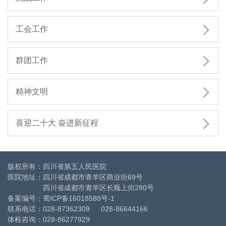

工会工作

群团工作

精神文明

喜迎二十大 奋进新征程
版权所有：四川省第五人民医院
医院地址：四川省成都市青羊区商业街69号
四川省成都市青羊区长顺上街280号
备案编号：
蜀ICP备16018588号-1
联系电话：028-87362309 028-86644166
体检咨询：028-86277929