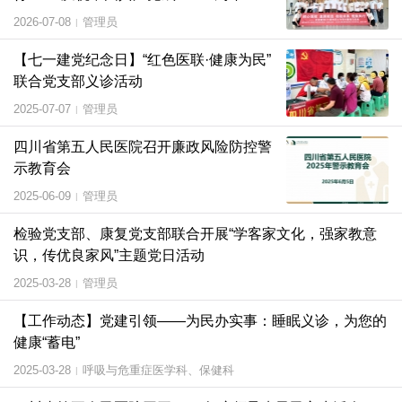
党日活动
2026-07-08
管理员
|
【七一建党纪念日】“红色医联·健康为民”
联合党支部义诊活动
2025-07-07
管理员
|
四川省第五人民医院召开廉政风险防控警
示教育会
2025-06-09
管理员
|
检验党支部、康复党支部联合开展“学客家文化，强家教意
识，传优良家风”主题党日活动
2025-03-28
管理员
|
【工作动态】党建引领——为民办实事：睡眠义诊，为您的
健康“蓄电”
2025-03-28
呼吸与危重症医学科、保健科
|