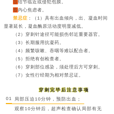
⑤
结节临近或侵犯包膜。
⑥
内心焦虑者。
禁忌症
：（
1）具有出血倾向，出、凝血时间
显著延长，凝血酶原活动度明显减低。
（2）穿刺针途径可能损伤邻近重要器官。
（3）长期服用抗凝药。
（4）频繁咳嗽、吞咽等难以配合者。
（5）拒绝有创检查者。
（6）穿刺部位感染，须处理后方可穿刺。
（7）女性行经期为相对禁忌证。
穿刺完毕后
注意事项
01
局部压迫10分钟，预防出血；
观察10分钟后，超声检查确认局部有无