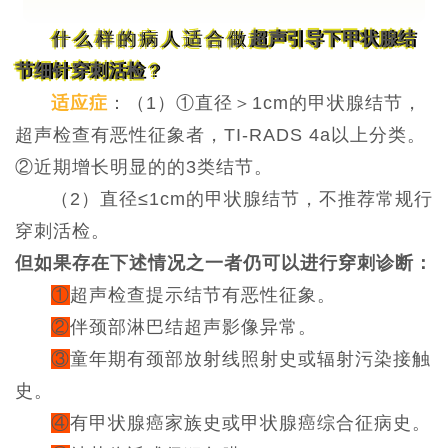
什么样的病人
适合做
超声引导下甲状腺结
节细针穿刺活检
？
适应症
：（
1）①直径＞1cm的甲状腺结节，
超声检查有恶性征象者
，TI-RADS 4a以上分类。
②
近期增长明显的的
3类结节。
（
2）直径≤1cm的甲状腺结节，不推荐常规行
穿刺活检。
但如果存在下述情况之一者
仍可以进行穿刺诊断：
①
超声检查提示结节有恶性征象。
②
伴颈部淋巴结超声影像异常。
③
童年期有颈部放射线照射史或辐射污染接触
史。
④
有甲状腺癌家族史或甲状腺癌综合征病史。