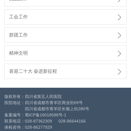

工会工作

群团工作

精神文明

喜迎二十大 奋进新征程
版权所有：四川省第五人民医院
医院地址：四川省成都市青羊区商业街69号
四川省成都市青羊区长顺上街280号
备案编号：
蜀ICP备16018588号-1
联系电话：028-87362309 028-86644166
体检咨询：028-86277929