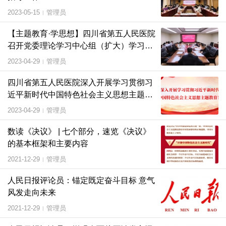
2023-05-15
管理员
|
【主题教育·学思想】四川省第五人民医院
召开党委理论学习中心组（扩大）学习会
议
2023-04-29
管理员
|
四川省第五人民医院深入开展学习贯彻习
近平新时代中国特色社会主义思想主题教
育
2023-04-29
管理员
|
数读《决议》 | 七个部分，速览《决议》
的基本框架和主要内容
2021-12-29
管理员
|
人民日报评论员：锚定既定奋斗目标 意气
风发走向未来
2021-12-29
管理员
|