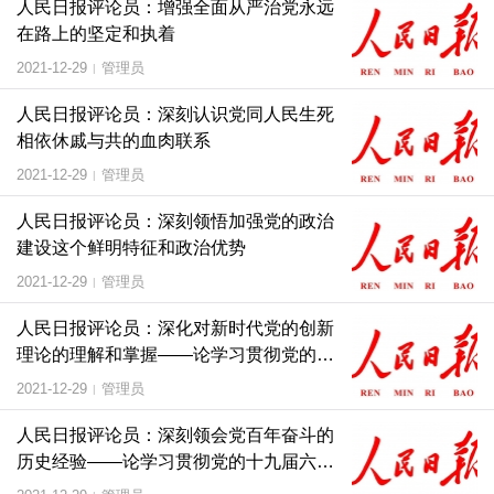
人民日报评论员：增强全面从严治党永远
在路上的坚定和执着
2021-12-29
管理员
|
人民日报评论员：深刻认识党同人民生死
相依休戚与共的血肉联系
2021-12-29
管理员
|
人民日报评论员：深刻领悟加强党的政治
建设这个鲜明特征和政治优势
2021-12-29
管理员
|
人民日报评论员：深化对新时代党的创新
理论的理解和掌握——论学习贯彻党的十
九届六中
2021-12-29
管理员
|
人民日报评论员：深刻领会党百年奋斗的
历史经验——论学习贯彻党的十九届六中
全会精神