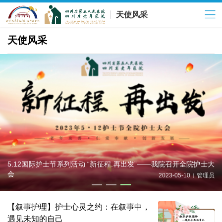
天使风采
天使风采
5.12国际护士节系列活动 “新征程.再出发”——我院召开全院护士大
会
2023-05-10
管理员
|
【叙事护理】护士心灵之约：在叙事中，
遇见未知的自己