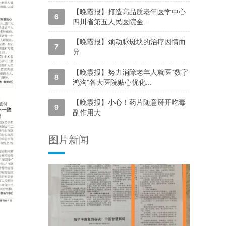
【晚霞报】打造高品质老年医学中心
6
四川省第五人民医院金...
【晚霞报】颈动脉斑块的治疗因情而
7
异
【晚霞报】努力消除老年人就医“数字
8
鸿沟”各大医院贴心优化...
【晚霞报】小心！药片随意掰开吃毒
9
副作用大
图片新闻