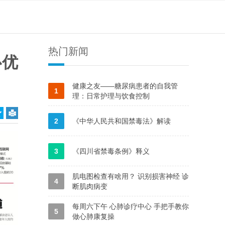
热门新闻
心优
健康之友——糖尿病患者的自我管
1
理：日常护理与饮食控制
2
《中华人民共和国禁毒法》解读
3
《四川省禁毒条例》释义
肌电图检查有啥用？ 识别损害神经 诊
4
断肌肉病变
每周六下午 心肺诊疗中心 手把手教你
5
做心肺康复操