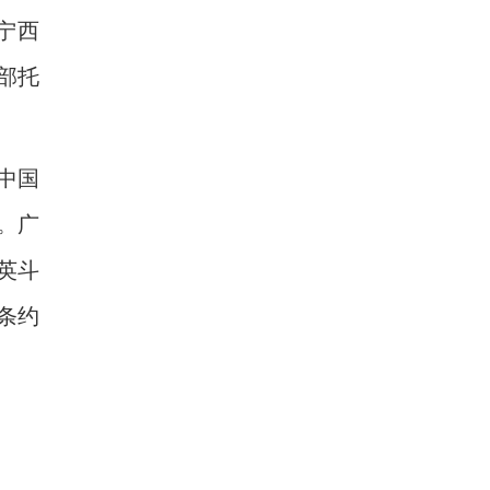
宁西
部托
中国
。广
英斗
条约