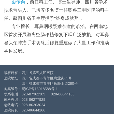
梁传余
，前任科主任、博士生导师、四川省学术
技术带头人。已培养多名博士任职各三甲医院的科主
任。获四川省卫生厅授予“终身成就奖"。
专业擅长：耳鼻咽喉疑难杂症的诊治。在西南地
区首次开展游离空肠移植修复下咽广泛缺损。对耳鼻
喉头颈肿瘤手术切除后修复重建做了大量工作和推动
学科发展。
版权所有：四川省第五人民医院
医院地址：四川省成都市青羊区商业街69号
四川省成都市青羊区长顺上街280号
备案编号：
蜀ICP备16018588号-1
联系电话：028-87362309 028-86644166
体检咨询：028-86277929
急救电话：028-86263024
医院传真：028-86644166