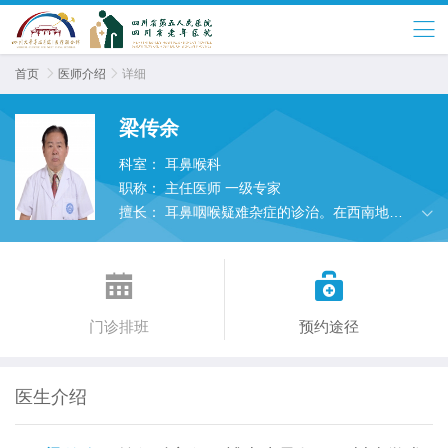
首页

医师介绍

详细
梁传余
科室：
耳鼻喉科
职称：
主任医师 一级专家
擅长：
耳鼻咽喉疑难杂症的诊治。在西南地区
首次开展游离空肠移植修复下咽广泛缺损。对耳
鼻喉头颈肿瘤手术切除后修复重建做了大量工作


和推动学科发展。
门诊排班
预约途径
医生介绍