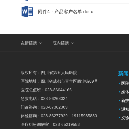
附件4：产品客户名单.docx
友情链接
院内链接
版权所有：
四川省第五人民医院
新闻
医院地址：
四川省成都市青羊区商业街69号
医
医院总值班：
028-86644166
媒
急救电话：
028-86263024
新
门诊咨询：
028-87362309
通
体检咨询：
028-86277929 19115985830
义
医疗纠纷调解室：
028-65219553