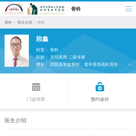
骨科
骨科

医生介绍

详细
段鑫
科室：
骨科
职称：
主任医师 二级专家
擅长：
四肢及骨盆骨折、老年骨质疏松骨折、
四肢畸形矫形、慢性骨髓炎、大面积创面、慢性
创面感染、神经损伤修复、骨科导航技术、骨科


微创技术等。全球首创老年髋部骨折术前下地技
术，全球首创瓷器胶带理论治疗骨折。
门诊排班
预约途径
医生介绍